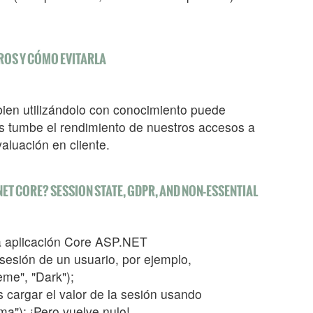
GROS Y CÓMO EVITARLA
i bien utilizándolo con conocimiento puede
nos tumbe el rendimiento de nuestros accesos a
aluación en cliente.
NET CORE? SESSION STATE, GDPR, AND NON-ESSENTIAL
 aplicación Core ASP.NET
sesión de un usuario, por ejemplo,
eme", "Dark");
os cargar el valor de la sesión usando
ma"); ¡Pero vuelve nulo!