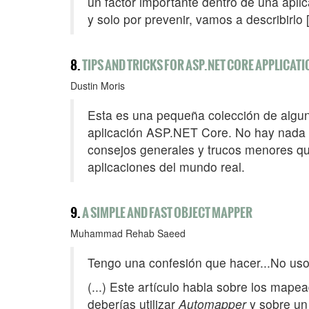
un factor importante dentro de una apli
y solo por prevenir, vamos a describirlo 
8.
TIPS AND TRICKS FOR ASP.NET CORE APPLICAT
Dustin Moris
Esta es una pequeña colección de algun
aplicación ASP.NET Core. No hay nada in
consejos generales y trucos menores qu
aplicaciones del mundo real.
9.
A SIMPLE AND FAST OBJECT MAPPER
Muhammad Rehab Saeed
Tengo una confesión que hacer...No us
(...) Este artículo habla sobre los mape
deberías utilizar
Automapper
y sobre un