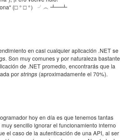
nciona" (□ ° □ °） ╯︵ ┻━┻
ndimiento en casi cualquier aplicación .NET se
ngs
. Son muy comunes y por naturaleza bastante
licación de .NET promedio, encontrarás que la
pada por
strings
(aproximadamente el 70%).
rogramador hoy en día es que tenemos tantas
ta muy sencillo ignorar el funcionamiento interno
e el caso de la autenticación de una API, al ser