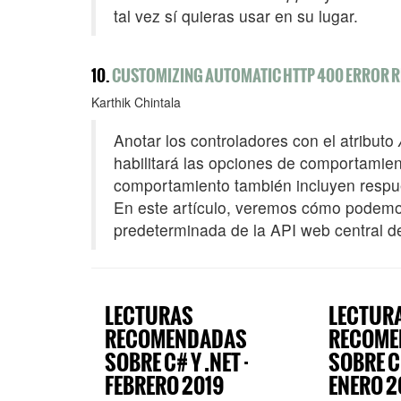
tal vez sí quieras usar en su lugar.
10.
CUSTOMIZING AUTOMATIC HTTP 400 ERROR RE
Karthik Chintala
Anotar los controladores con el atributo
habilitará las opciones de comportamien
comportamiento también incluyen resp
En este artículo, veremos cómo podemos
predeterminada de la API web central 
LECTURAS
LECTUR
RECOMENDADAS
RECOME
SOBRE C# Y .NET ·
SOBRE C#
FEBRERO 2019
ENERO 2