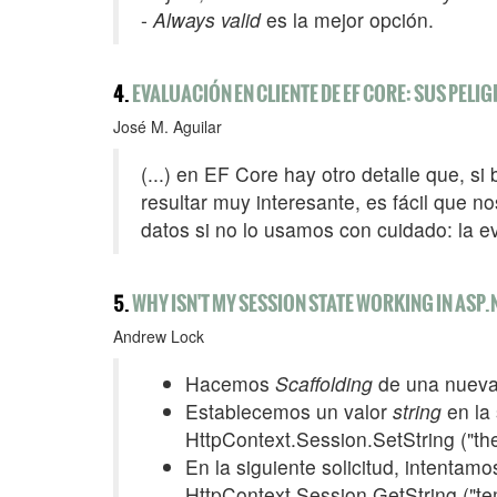
-
Always valid
es la mejor opción.
4.
EVALUACIÓN EN CLIENTE DE EF CORE: SUS PELI
José M. Aguilar
(...) en EF Core hay otro detalle que, s
resultar muy interesante, es fácil que 
datos si no lo usamos con cuidado: la ev
5.
WHY ISN'T MY SESSION STATE WORKING IN ASP.
Andrew Lock
Hacemos
Scaffolding
de una nueva
Establecemos un valor
string
en la 
HttpContext.Session.SetString ("th
En la siguiente solicitud, intentam
HttpContext.Session.GetString ("te