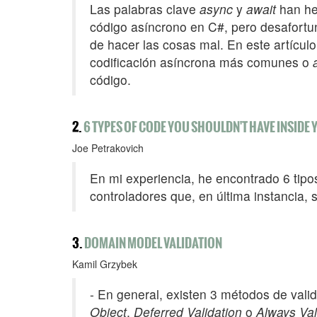
Las palabras clave
async
y
await
han hec
código asíncrono en C#, pero desafor
de hacer las cosas mal. En este artículo
codificación asíncrona más comunes o
código.
2.
6 TYPES OF CODE YOU SHOULDN'T HAVE INSIDE
Joe Petrakovich
En mi experiencia, he encontrado 6 tip
controladores que, en última instancia,
3.
DOMAIN MODEL VALIDATION
Kamil Grzybek
- En general, existen 3 métodos de val
Object
,
Deferred Validation
o
Always Val