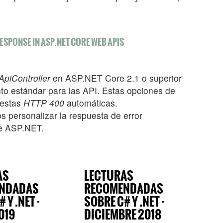
SPONSE IN ASP.NET CORE WEB APIS
ApiController
en ASP.NET Core 2.1 o superior
to estándar para las API. Estas opciones de
uestas
HTTP 400
automáticas.
 personalizar la respuesta de error
de ASP.NET.
AS
LECTURAS
NDADAS
RECOMENDADAS
 Y .NET ·
SOBRE C# Y .NET ·
019
DICIEMBRE 2018