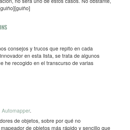
cación, no será uno de estos casos. No obstante,
[guiño][guiño]
IONS
os consejos y trucos que repito en cada
novador en esta lista, se trata de algunos
e he recogido en el transcurso de varias
o
Automapper
.
adores de objetos, sobre por qué no
 mapeador de objetos más rápido y sencillo que