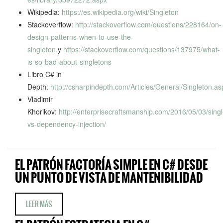
Wikipedia:
https://es.wikipedia.org/wiki/Singleton
Stackoverflow:
http://stackoverflow.com/questions/228164/on-
design-patterns-when-to-use-the-
singleton
y
https://stackoverflow.com/questions/137975/what-
is-so-bad-about-singletons
Libro C# in
Depth:
http://csharpindepth.com/Articles/General/Singleton.as
Vladimir
Khorikov:
http://enterprisecraftsmanship.com/2016/05/03/singl
vs-dependency-injection/
EL PATRÓN FACTORÍA SIMPLE EN C# DESDE
UN PUNTO DE VISTA DE MANTENIBILIDAD
LEER MÁS