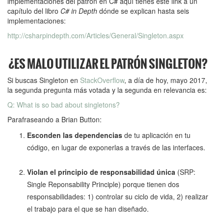
implementaciones del patrón en C# aquí tienes este link a un
capítulo del libro
C# in Depth
dónde se explican hasta seis
implementaciones:
http://csharpindepth.com/Articles/General/Singleton.aspx
¿ES MALO UTILIZAR EL PATRÓN SINGLETON?
Si buscas Singleton en
StackOverflow
, a día de hoy, mayo 2017,
la segunda pregunta más votada y la segunda en relevancia es:
Q: What is so bad about singletons?
Parafraseando a Brian Button:
Esconden las dependencias
de tu aplicación en tu
código, en lugar de exponerlas a través de las interfaces.
Violan el principio de responsabilidad única
(SRP:
Single Reponsability Principle) porque tienen dos
responsabilidades: 1) controlar su ciclo de vida, 2) realizar
el trabajo para el que se han diseñado.