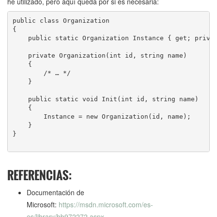
he utilizado, pero aquí queda por si es necesaria:
public class Organization

{

    public static Organization Instance { get; privat
    private Organization(int id, string name)

    {

        /* … */

    }

    public static void Init(int id, string name)

    {

        Instance = new Organization(id, name);

    }

}

REFERENCIAS:
Documentación de
Microsoft:
https://msdn.microsoft.com/es-
es/library/bb972272.aspx