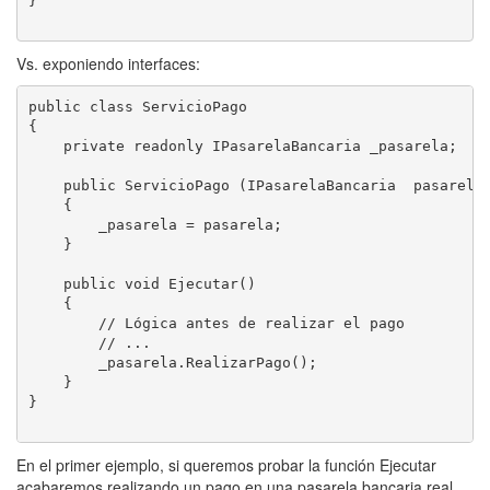
}

Vs. exponiendo interfaces:
public class ServicioPago

{

    private readonly IPasarelaBancaria _pasarela;

    public ServicioPago (IPasarelaBancaria  pasarela)
    {

        _pasarela = pasarela;

    }

    public void Ejecutar()

    {

        // Lógica antes de realizar el pago

        // ...

        _pasarela.RealizarPago();

    }

}

En el primer ejemplo, si queremos probar la función Ejecutar
acabaremos realizando un pago en una pasarela bancaria real,