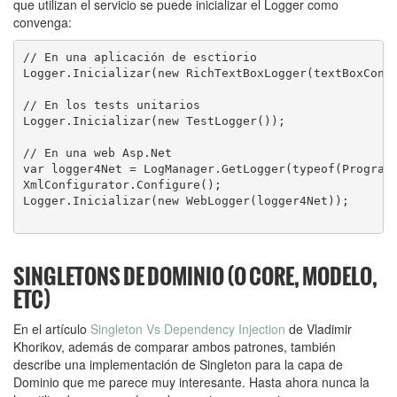
que utilizan el servicio se puede inicializar el Logger como
convenga:
// En una aplicación de esctiorio

Logger.Inicializar(new RichTextBoxLogger(textBoxContr
// En los tests unitarios

Logger.Inicializar(new TestLogger());

// En una web Asp.Net

var logger4Net = LogManager.GetLogger(typeof(Programa
XmlConfigurator.Configure();

Logger.Inicializar(new WebLogger(logger4Net));

SINGLETONS DE DOMINIO (O CORE, MODELO,
ETC)
En el artículo
Singleton Vs Dependency Injection
de Vladimir
Khorikov, además de comparar ambos patrones, también
describe una implementación de Singleton para la capa de
Dominio que me parece muy interesante. Hasta ahora nunca la