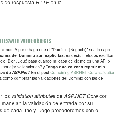
os de respuesta
HTTP
en la
UTES WITH VALUE OBJECTS
aciones. A parte hago que el "Dominio (Negocio)" sea la capa
iones del Dominio son explícitas
, es decir, métodos escritos
o. Bien, ¿qué pasa cuando mi capa de cliente es una API o
 manejar validaciones?
¿Tengo que volver a repetir mis
tes
de
ASP.Net
?
En el post
Combining ASP.NET Core validation
ca cómo combinar las validaciones del Dominio con las de
r los
validation attributes
de
ASP.NET Core
con
 manejan la validación de entrada por su
es de cada uno y luego procederemos con el