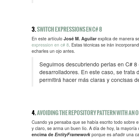
3.
SWITCH EXPRESSIONS EN C# 8
En este artículo
José M. Aguilar
explica de manera se
expression en c# 8
. Estas técnicas se irán incorpora
echarles un ojo antes.
Seguimos descubriendo perlas en C# 8 q
desarrolladores. En este caso, se trata
permitirá hacer más claras y concisas 
4.
AVOIDING THE REPOSITORY PATTERN WITH AN 
Cuando ya pensaba que se había escrito todo sobre el
y claro, se arma un buen lío. A día de hoy, la mayorí
encima de
EntityFramework
porque es añadir una c