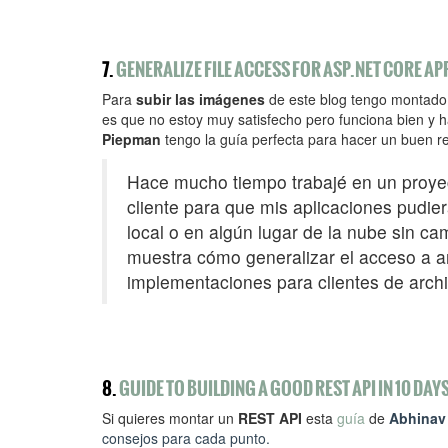
7.
GENERALIZE FILE ACCESS FOR ASP.NET CORE AP
Para
subir las imágenes
de este blog tengo montado
es que no estoy muy satisfecho pero funciona bien y
Piepman
tengo la guía perfecta para hacer un buen re
Hace mucho tiempo trabajé en un proyec
cliente para que mis aplicaciones pudi
local o en algún lugar de la nube sin ca
muestra cómo generalizar el acceso a a
implementaciones para clientes de archi
8.
GUIDE TO BUILDING A GOOD REST API IN 10 DAY
Si quieres montar un
REST API
esta
guía
de
Abhinav
consejos para cada punto.