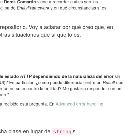
de
Derek Comartin
viene a recordar cuáles son los
encima de
EntityFramework
y en qué circunstancias sí es
repositorio. Voy a aclarar por qué creo que, en
otras situaciones que sí que lo es.
de estado
HTTP
dependiendo de la naturaleza del error
sin
 (UI)? En particular, ¿cómo puedo diferenciar entre un
Result
que
 porque no se encontró la entidad? Me gustaría responder con un
ndo."
a recibido esta pregunta. En
Advanced error handling
ha clase en lugar de
s.
string