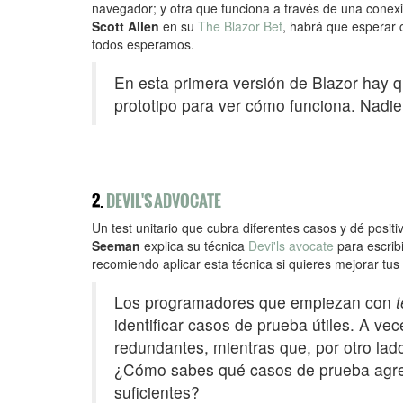
navegador; y otra que funciona a través de una cone
Scott Allen
en su
The Blazor Bet
, habrá que esperar
todos esperamos.
En esta primera versión de Blazor hay q
prototipo para ver cómo funciona. Nadie 
2.
DEVIL'S ADVOCATE
Un test unitario que cubra diferentes casos y dé positi
Seeman
explica su técnica
Devi'ls avocate
para escrib
recomiendo aplicar esta técnica si quieres mejorar tus t
Los programadores que empiezan con
t
identificar casos de prueba útiles. A v
redundantes, mientras que, por otro lad
¿Cómo sabes qué casos de prueba agre
suficientes?