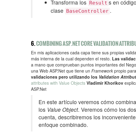
Transforma los
s en códig
Result
clase
.
BaseController
6.
COMBINING ASP.NET CORE VALIDATION ATTRIB
En mis aplicaciones cada capa tiene sus propias valid
más interna de la cual dependen el resto.
Las validac
a mano que comprueban puntos importantes del Negoci
una Web ASP.Net que tiene un
Framework
propio
para
validaciones pero utilizando los
Validation Attribu
attributes with Value Objects
Vladimir Khorikov
expli
ASP.Net
En este artículo veremos cómo combina
los
Value Object
. Veremos cómo los dos
cuenta, describiremos los inconvenient
enfoque combinado.